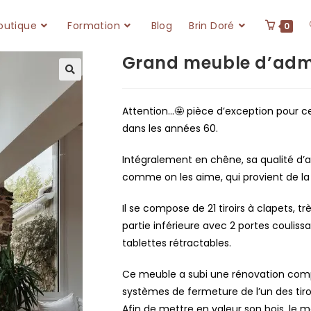
outique
Formation
Blog
Brin Doré
0
Grand meuble d’admi
🔍
Attention…🤩 pièce d’exception pour c
dans les années 60.
Intégralement en chêne, sa qualité d
comme on les aime, qui provient de la
Il se compose de 21 tiroirs à clapets, t
partie inférieure avec 2 portes coulissa
tablettes rétractables.
Ce meuble a subi une rénovation com
systèmes de fermeture de l’un des tiro
Afin de mettre en valeur son bois, le me