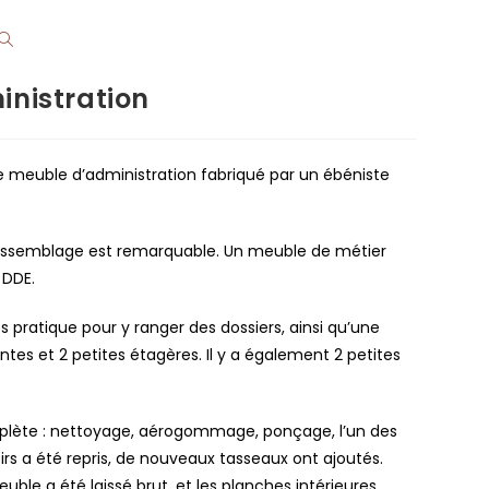
nistration
e meuble d’administration fabriqué par un ébéniste
’assemblage est remarquable. Un meuble de métier
 DDE.
rès pratique pour y ranger des dossiers, ainsi qu’une
ntes et 2 petites étagères. Il y a également 2 petites
plète : nettoyage, aérogommage, ponçage, l’un des
irs a été repris, de nouveaux tasseaux ont ajoutés.
uble a été laissé brut, et les planches intérieures