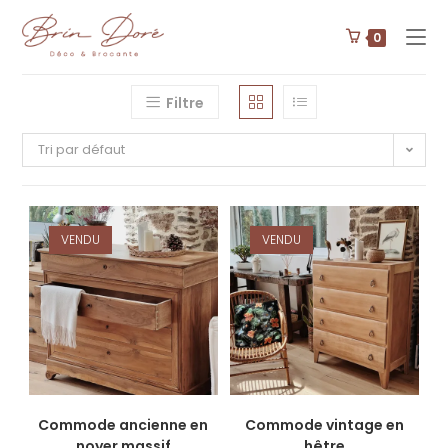
0
Filtre
Tri par défaut
VENDU
VENDU
Commode ancienne en
Commode vintage en
noyer massif
hêtre